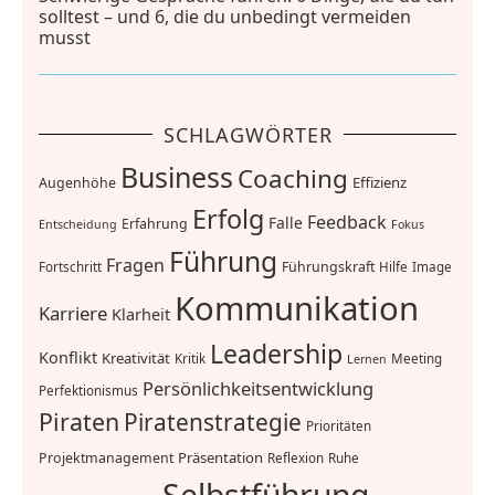
solltest – und 6, die du unbedingt vermeiden
musst
SCHLAGWÖRTER
Business
Coaching
Effizienz
Augenhöhe
Erfolg
Feedback
Falle
Erfahrung
Entscheidung
Fokus
Führung
Fragen
Führungskraft
Fortschritt
Hilfe
Image
Kommunikation
Karriere
Klarheit
Leadership
Konflikt
Kreativität
Kritik
Meeting
Lernen
Persönlichkeitsentwicklung
Perfektionismus
Piraten
Piratenstrategie
Prioritäten
Präsentation
Projektmanagement
Reflexion
Ruhe
Selbstführung