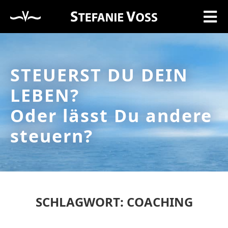
STEUERST DU DEIN
LEBEN?
Oder lässt Du andere
steuern?
SCHLAGWORT: COACHING