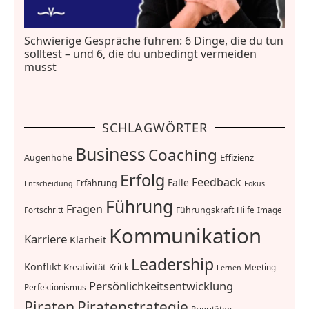
Schwierige Gespräche führen: 6 Dinge, die du tun
solltest – und 6, die du unbedingt vermeiden
musst
SCHLAGWÖRTER
Business
Coaching
Effizienz
Augenhöhe
Erfolg
Feedback
Falle
Erfahrung
Entscheidung
Fokus
Führung
Fragen
Führungskraft
Fortschritt
Hilfe
Image
Kommunikation
Karriere
Klarheit
Leadership
Konflikt
Kreativität
Kritik
Meeting
Lernen
Persönlichkeitsentwicklung
Perfektionismus
Piraten
Piratenstrategie