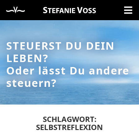
STEUERST DU DEIN
LEBEN?
Oder lässt Du andere
steuern?
SCHLAGWORT:
SELBSTREFLEXION