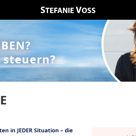
EBEN?
 steuern?
E
en in JEDER Situation – die