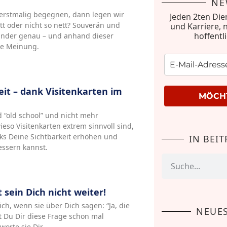
NE
rstmalig begegnen, dann legen wir
Jeden 2ten Die
ett oder nicht so nett? Souverän und
und Karriere, 
hoffentl
ander genau – und anhand dieser
re Meinung.
keit – dank Visitenkarten im
MÖCHT
d “old school” und nicht mehr
ieso Visitenkarten extrem sinnvoll sind,
cks Deine Sichtbarkeit erhöhen und
IN BEI
essern kannst.
sein Dich nicht weiter!
h, wenn sie über Dich sagen: “Ja, die
NEUES
st Du Dir diese Frage schon mal
worte sie Dir.