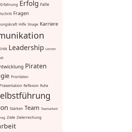
Erfolg
Falle
Erfahrung
Fragen
tschritt
Karriere
ungskraft
Hilfe
Image
unikation
Leadership
Kritik
Lernen
mus
Piraten
ntwicklung
egie
Prioritäten
Präsentation
Reflexion
Ruhe
elbstführung
ion
Team
Stärken
Teamarbeit
Ziele
Zielerreichung
trag
rbeit