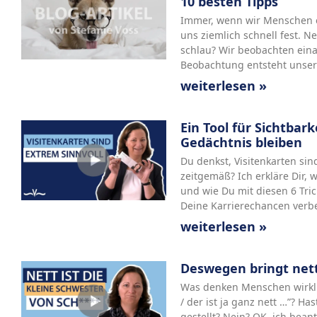
10 besten Tipps
Immer, wenn wir Menschen e
uns ziemlich schnell fest. N
schlau? Wir beobachten ein
Beobachtung entsteht unse
weiterlesen »
Ein Tool für Sichtbar
Gedächtnis bleiben
Du denkst, Visitenkarten sin
zeitgemäß? Ich erkläre Dir, w
und wie Du mit diesen 6 Tri
Deine Karrierechancen verb
weiterlesen »
Deswegen bringt nett 
Was denken Menschen wirklic
/ der ist ja ganz nett …”? Ha
gestellt? Nein? OK, ich beant