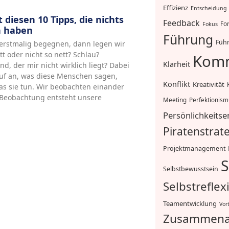
Effizienz
Entscheidung
 diesen 10 Tipps, die nichts
Feedback
For
Fokus
n haben
Führung
Führ
rstmalig begegnen, dann legen wir
tt oder nicht so nett? Schlau?
Komm
Klarheit
d, der mir nicht wirklich liegt? Dabei
auf an, was diese Menschen sagen,
Konflikt
Kreativität
as sie tun. Wir beobachten einander
Beobachtung entsteht unsere
Meeting
Perfektionis
Persönlichkeitse
Piratenstrat
Projektmanagement
S
Selbstbewusstsein
Selbstreflex
Teamentwicklung
Vor
Zusammena