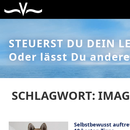
STEUERST DU DEIN L
Oder lässt Du andere
SCHLAGWORT: IMAG
Selbstbewusst auftret