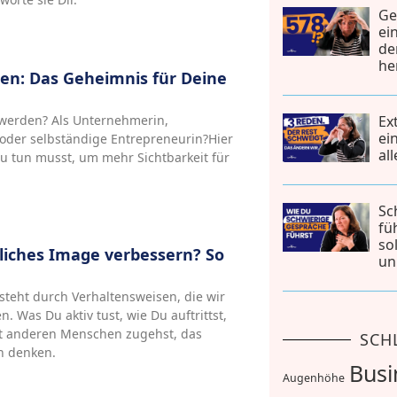
Ge
ei
de
he
en: Das Geheimnis für Deine
werden? Als Unternehmerin,
Ex
ei
n oder selbständige Entrepreneurin?Hier
al
u tun musst, um mehr Sichtbarkeit für
Sc
fü
so
nliches Image verbessern? So
un
teht durch Verhaltensweisen, die wir
. Was Du aktiv tust, wie Du auftrittst,
t anderen Menschen zugehst, das
SCH
ch denken.
Busi
Augenhöhe