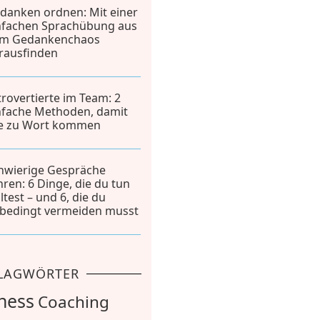
danken ordnen: Mit einer
nfachen Sprachübung aus
m Gedankenchaos
rausfinden
trovertierte im Team: 2
nfache Methoden, damit
le zu Wort kommen
hwierige Gespräche
hren: 6 Dinge, die du tun
lltest – und 6, die du
bedingt vermeiden musst
LAGWÖRTER
ness
Coaching