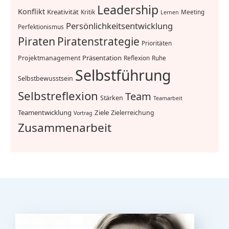
Leadership
Konflikt
Kreativität
Kritik
Meeting
Lernen
Persönlichkeitsentwicklung
Perfektionismus
Piraten
Piratenstrategie
Prioritäten
Präsentation
Projektmanagement
Reflexion
Ruhe
Selbstführung
Selbstbewusstsein
Selbstreflexion
Team
Stärken
Teamarbeit
Teamentwicklung
Ziele
Zielerreichung
Vortrag
Zusammenarbeit