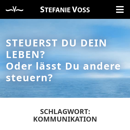
STEUERST DU DEIN
LEBEN?
Oder lässt Du andere
steuern?
SCHLAGWORT:
KOMMUNIKATION