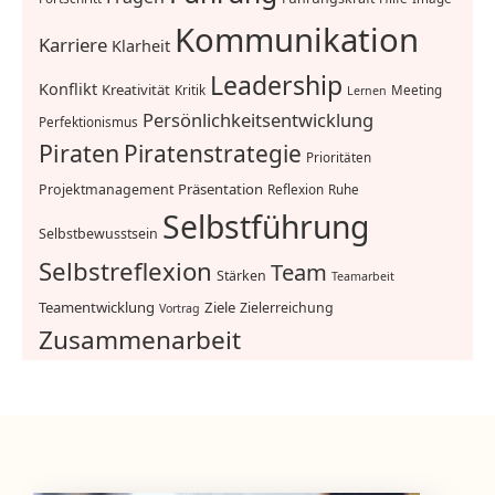
Kommunikation
Karriere
Klarheit
Leadership
Konflikt
Kreativität
Kritik
Meeting
Lernen
Persönlichkeitsentwicklung
Perfektionismus
Piraten
Piratenstrategie
Prioritäten
Präsentation
Projektmanagement
Reflexion
Ruhe
Selbstführung
Selbstbewusstsein
Selbstreflexion
Team
Stärken
Teamarbeit
Teamentwicklung
Ziele
Zielerreichung
Vortrag
Zusammenarbeit