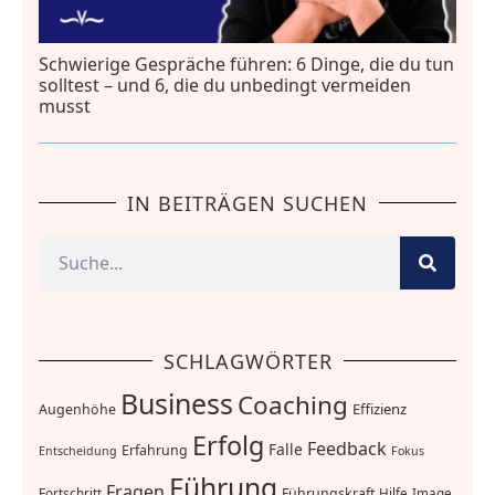
Schwierige Gespräche führen: 6 Dinge, die du tun
solltest – und 6, die du unbedingt vermeiden
musst
IN BEITRÄGEN SUCHEN
SCHLAGWÖRTER
Business
Coaching
Effizienz
Augenhöhe
Erfolg
Feedback
Falle
Erfahrung
Entscheidung
Fokus
Führung
Fragen
Führungskraft
Fortschritt
Hilfe
Image