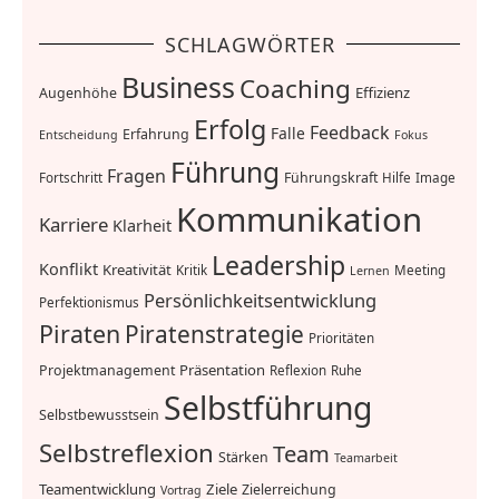
SCHLAGWÖRTER
Business
Coaching
Effizienz
Augenhöhe
Erfolg
Feedback
Falle
Erfahrung
Entscheidung
Fokus
Führung
Fragen
Führungskraft
Fortschritt
Hilfe
Image
Kommunikation
Karriere
Klarheit
Leadership
Konflikt
Kreativität
Kritik
Meeting
Lernen
Persönlichkeitsentwicklung
Perfektionismus
Piraten
Piratenstrategie
Prioritäten
Präsentation
Projektmanagement
Reflexion
Ruhe
Selbstführung
Selbstbewusstsein
Selbstreflexion
Team
Stärken
Teamarbeit
Teamentwicklung
Ziele
Zielerreichung
Vortrag