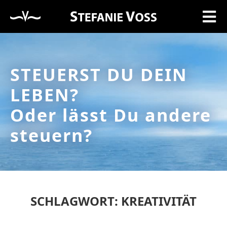
STEUERST DU DEIN
LEBEN?
Oder lässt Du andere
steuern?
SCHLAGWORT: KREATIVITÄT