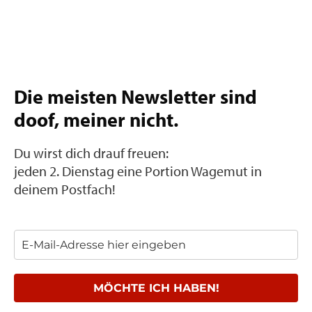
… ihre radikal ehrliche und authentische
Kommunikation.
… ihr Pragmatismus und Blick für das, worauf es
wirklich ankommt.
… ihre unkonventionelle und lebendige Art.
Die meisten Newsletter sind
doof, meiner nicht.
Auf See und an Land. Bei Sturm und Flaute.
Du wirst dich drauf freuen:
jeden 2. Dienstag eine Portion Wagemut in
deinem Postfach!
KONTAKT:
office@stefanie-voss.de
+49 160 96346969
MÖCHTE ICH HABEN!
Ausführliches PDF-Profil von Stefanie Voss