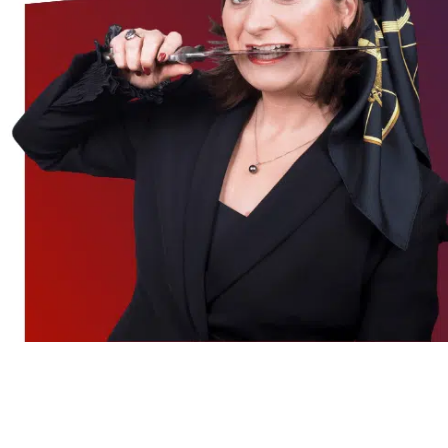
28
APR.
2026
Ehrliches Feedback einholen, aber
ACHTUNG: Die wagemutige
Wachstumsfrage hat es in sich!
Feedback einholen wird dann besonders wirksam,
wenn du konkret fragst. Die Wachstumsfrage hilft
dir, ehrliches Feedback zu bekommen,
Beziehungen zu stärken und bewusst an dir zu
arbeiten.