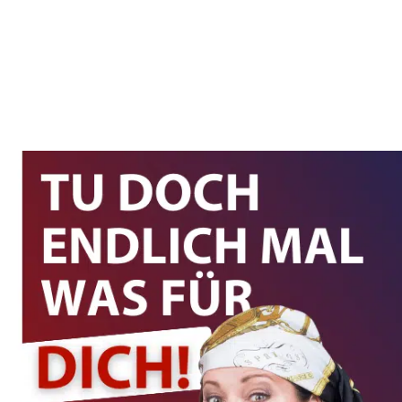
16
MAI
2026
Podcast: Piratenstrategie und
Wagemut im Alltag
Zu Gast im Mutivations-Podcast von Äinschi
Jacobsen: Opfer oder Pirat? Wir sprechen über
Wagemut im Alltag, die Piratenstrategie,
Emotionen als Wegweiser und warum Feiern ein
echtes Erfolgsprinzip ist. Ein Gespräch mit
goldenen Funken – energiegeladen, ehrlich und
groooßartig.