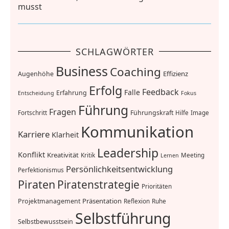
musst
SCHLAGWÖRTER
Business
Coaching
Effizienz
Augenhöhe
Erfolg
Feedback
Falle
Erfahrung
Entscheidung
Fokus
Führung
Fragen
Führungskraft
Fortschritt
Hilfe
Image
Kommunikation
Karriere
Klarheit
Leadership
Konflikt
Kreativität
Kritik
Meeting
Lernen
Persönlichkeitsentwicklung
Perfektionismus
Piraten
Piratenstrategie
Prioritäten
Präsentation
Projektmanagement
Reflexion
Ruhe
Selbstführung
Selbstbewusstsein