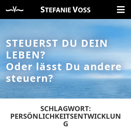
STEUERST DU DEIN
LEBEN?
Oder lässt Du andere
steuern?
SCHLAGWORT:
PERSÖNLICHKEITSENTWICKLUN
G