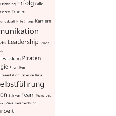
Erfolg
Falle
Erfahrung
Fragen
tschritt
Karriere
ungskraft
Hilfe
Image
unikation
Leadership
Kritik
Lernen
mus
Piraten
ntwicklung
egie
Prioritäten
Präsentation
Reflexion
Ruhe
elbstführung
ion
Team
Stärken
Teamarbeit
Ziele
Zielerreichung
trag
rbeit