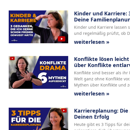
Kinder und Karriere:
Deine Familienplanu
Kinder und Karriere lassen 
und regelmäßig prüfst, ob D
weiterlesen »
Konflikte lösen leic
über Konflikte entlar
Konflikte sind besser als ihr
Welt ganz ohne Konflikte vor.
Mythen über Konflikte und z
weiterlesen »
Karriereplanung: Die 
Deinen Erfolg
Heute gibt es 3 Tipps für de