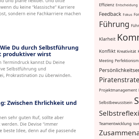
d und plane flexibel. Und bitte
Effizienz
Entscheidung
wenn du keine “klassische” Karriere
st, sondern eine Fachkarriere machen
Feedback
For
Fokus
Führung
Führ
Komm
Klarheit
 Wie Du durch Selbstführung
Konflikt
Kreativität
produktiver wirst
Meeting
Perfektionis
n Termindruck kannst Du Deine
ktive Selbstführung und
Persönlichkeitse
i, Prokrastination zu überwinden.
Piratenstrat
Projektmanagement
S
ag: Zwischen Ehrlichkeit und
Selbstbewusstsein
Selbstreflex
nen sehr guten Ruf, sollte aber
Teamentwicklung
t werden. Die Devise “immer
Vor
die beste Idee, denn auf die passende
Zusammena