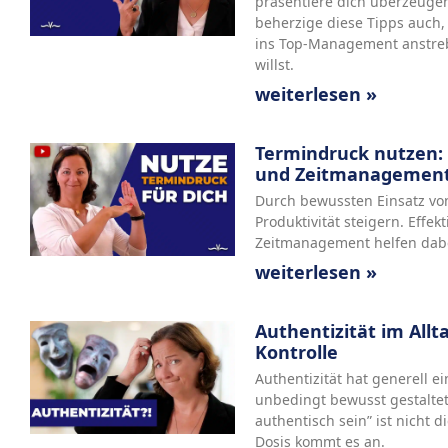
präsentiere dich überzeugen
beherzige diese Tipps auch, 
ins Top-Management anstreb
willst.
weiterlesen »
Termindruck nutzen:
und Zeitmanagement 
Durch bewussten Einsatz vo
Produktivität steigern. Effe
Zeitmanagement helfen dabe
weiterlesen »
Authentizität im Allt
Kontrolle
Authentizität hat generell ei
unbedingt bewusst gestalte
authentisch sein” ist nicht 
Dosis kommt es an.