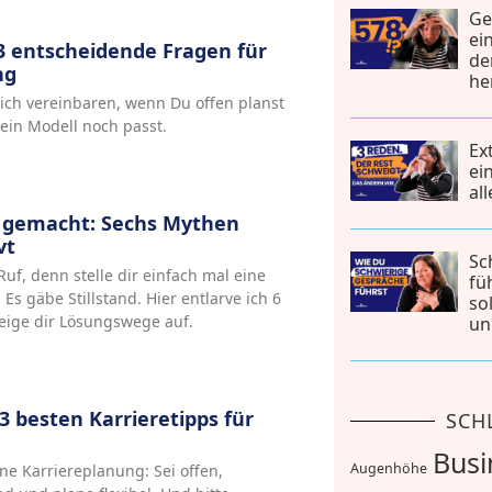
Ge
ei
 3 entscheidende Fragen für
de
ng
he
sich vereinbaren, wenn Du offen planst
ein Modell noch passt.
Ex
ei
al
ht gemacht: Sechs Mythen
vt
Sc
 Ruf, denn stelle dir einfach mal eine
fü
 Es gäbe Stillstand. Hier entlarve ich 6
so
eige dir Lösungswege auf.
un
3 besten Karrieretipps für
SCH
Busi
Augenhöhe
ine Karriereplanung: Sei offen,