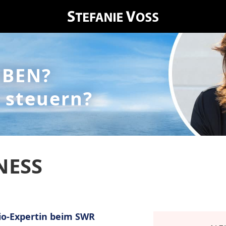
EBEN?
 steuern?
NESS
dio-Expertin beim SWR