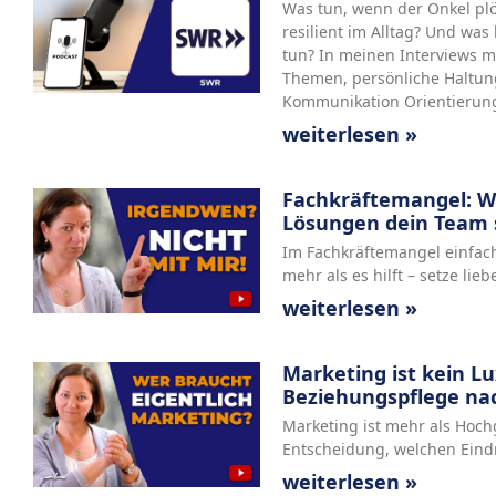
Was tun, wenn der Onkel plöt
resilient im Alltag? Und was
tun? In meinen Interviews m
Themen, persönliche Haltung
Kommunikation Orientierung
weiterlesen »
Fachkräftemangel: W
Lösungen dein Team
Im Fachkräftemangel einfach
mehr als es hilft – setze lie
weiterlesen »
Marketing ist kein L
Beziehungspflege na
Marketing ist mehr als Hoch
Entscheidung, welchen Eindr
weiterlesen »