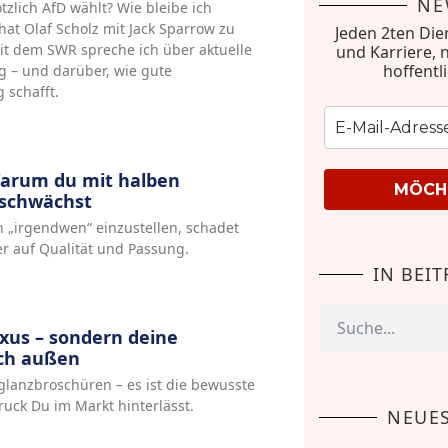
NE
zlich AfD wählt? Wie bleibe ich
 hat Olaf Scholz mit Jack Sparrow zu
Jeden 2ten Die
it dem SWR spreche ich über aktuelle
und Karriere, 
hoffentl
 – und darüber, wie gute
 schafft.
arum du mit halben
MÖCHT
 schwächst
 „irgendwen“ einzustellen, schadet
ber auf Qualität und Passung.
IN BEI
uxus – sondern deine
ch außen
glanzbroschüren – es ist die bewusste
uck Du im Markt hinterlässt.
NEUES