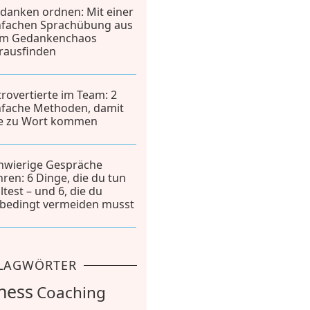
danken ordnen: Mit einer
nfachen Sprachübung aus
m Gedankenchaos
rausfinden
trovertierte im Team: 2
nfache Methoden, damit
le zu Wort kommen
hwierige Gespräche
hren: 6 Dinge, die du tun
lltest – und 6, die du
bedingt vermeiden musst
LAGWÖRTER
ness
Coaching