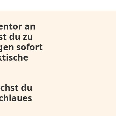
entor an
t du zu
en sofort
tische
chst du
schlaues