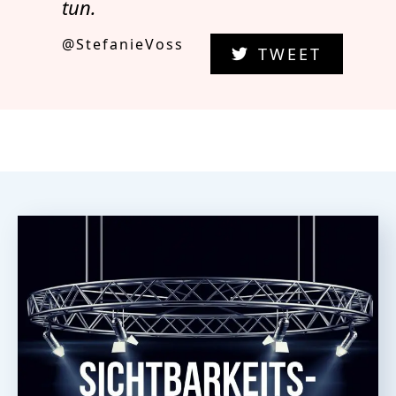
tun.
@StefanieVoss
TWEET