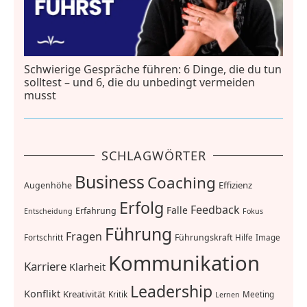
Schwierige Gespräche führen: 6 Dinge, die du tun
solltest – und 6, die du unbedingt vermeiden
musst
SCHLAGWÖRTER
Business
Coaching
Effizienz
Augenhöhe
Erfolg
Feedback
Falle
Erfahrung
Entscheidung
Fokus
Führung
Fragen
Führungskraft
Fortschritt
Hilfe
Image
Kommunikation
Karriere
Klarheit
Leadership
Konflikt
Kreativität
Kritik
Meeting
Lernen