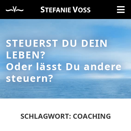
STEUERST DU DEIN
LEBEN?
Oder lässt Du andere
steuern?
SCHLAGWORT: COACHING