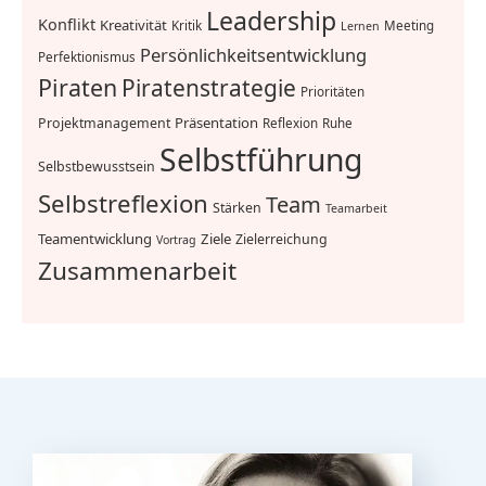
Leadership
Konflikt
Kreativität
Kritik
Meeting
Lernen
Persönlichkeitsentwicklung
Perfektionismus
Piraten
Piratenstrategie
Prioritäten
Präsentation
Projektmanagement
Reflexion
Ruhe
Selbstführung
Selbstbewusstsein
Selbstreflexion
Team
Stärken
Teamarbeit
Teamentwicklung
Ziele
Zielerreichung
Vortrag
Zusammenarbeit