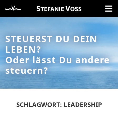
STEUERST DU DEIN
LEBEN?
Oder lässt Du andere
steuern?
SCHLAGWORT: LEADERSHIP