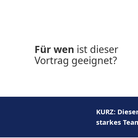
Der Vortrag von der Business- und
Leadership-Expertin Stefanie Voss
Für wen
ist dieser
vermittelt nicht nur Inspiration,
Vortrag geeignet?
sondern ganz konkrete Werkzeuge:
KURZ: Dieser
starkes Tea