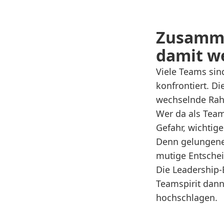
Zusamme
damit we
Viele Teams si
konfrontiert. D
wechselnde Ra
Wer da als Team
Gefahr, wichtig
Denn gelungene 
mutige Entschei
Die Leadership-
Teamspirit dann
hochschlagen.