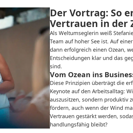
Der Vortrag: So e
Vertrauen in de
Als Weltumseglerin weiß Stefanie
Team auf hoher See ist. Auf eine
dann erfolgreich einen Ozean, w
Entscheidungen klar und das geg
sind.
Vom Ozean ins Busines
Diese Prinzipien überträgt die er
Keynote auf den Arbeitsalltag: Wie
auszusitzen, sondern produktiv z
fördern, auch wenn der Wind ma
Vertrauen gestärkt werden, sodas
handlungsfähig bleibt?