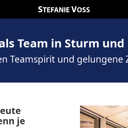
 als Team in Sturm und 
ten Teamspirit und gelungen
eute
enn je