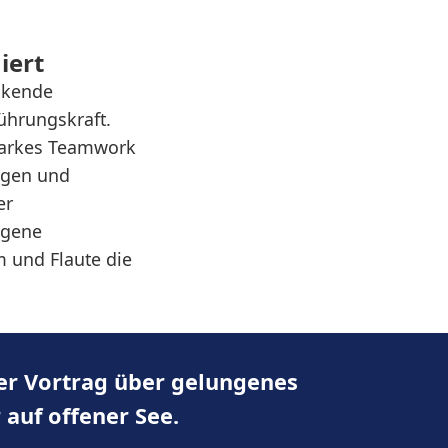
iert
ackende
ührungskraft.
Starkes Teamwork
ngen und
er
ngene
m und Flaute die
mer
Vortrag über gelungenes
 auf offener See.