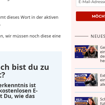
MÖCHT
mt dieses Wort in der aktiven
.
n, wir müssen noch diese eine
NEUES
Ge
ei
de
he
ch bist du zu
t?
Ex
ei
erkenntnis ist
al
 kostenlosen E-
t Du, wie das
Sc
fü