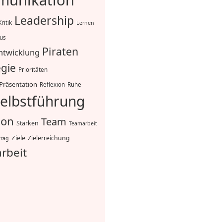
unikation
Leadership
Kritik
Lernen
mus
Piraten
ntwicklung
egie
Prioritäten
Präsentation
Reflexion
Ruhe
elbstführung
ion
Team
Stärken
Teamarbeit
Ziele
Zielerreichung
trag
rbeit