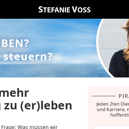
EBEN?
 steuern?
, mehr
PI
 zu (er)leben
Jeden 2ten Die
und Karriere, 
hoffentl
e Frage: Was müssen wir