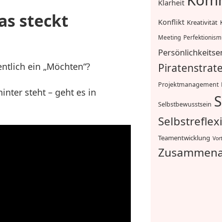
Komm
Klarheit
s steckt
Konflikt
Kreativität
Meeting
Perfektionis
Persönlichkeitse
ntlich ein „Möchten“?
Piratenstrat
Projektmanagement
nter steht – geht es in
S
Selbstbewusstsein
Selbstreflex
Teamentwicklung
Vor
Zusammena