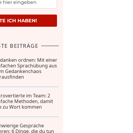
E ICH HABEN!
TE BEITRÄGE
danken ordnen: Mit einer
nfachen Sprachübung aus
m Gedankenchaos
rausfinden
trovertierte im Team: 2
nfache Methoden, damit
le zu Wort kommen
hwierige Gespräche
hren: 6 Dinge, die du tun