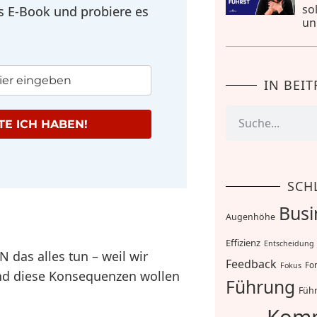
so
as E-Book und probiere es
un
IN BEI
E ICH HABEN!
SCH
Busi
Augenhöhe
Effizienz
Entscheidung
 das alles tun – weil wir
Feedback
For
Fokus
nd diese Konsequenzen wollen
Führung
Führ