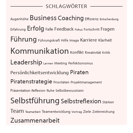
SCHLAGWÖRTER
Business
Coaching
Augenhöhe
Effizienz
Entscheidung
Erfolg
Feedback
Fragen
Falle
Erfahrung
Fortschritt
Fokus
Führung
Karriere
Klarheit
Führungskraft
Hilfe
Image
Kommunikation
Konflikt
Kreativität
Kritik
Leadership
Meeting
Perfektionismus
Lernen
Piraten
Persönlichkeitsentwicklung
Piratenstrategie
Projektmanagement
Prioritäten
Präsentation
Selbstbewusstsein
Reflexion
Ruhe
Selbstführung
Selbstreflexion
Stärken
Team
Teamentwicklung
Ziele
Zielerreichung
Teamarbeit
Vortrag
Zusammenarbeit