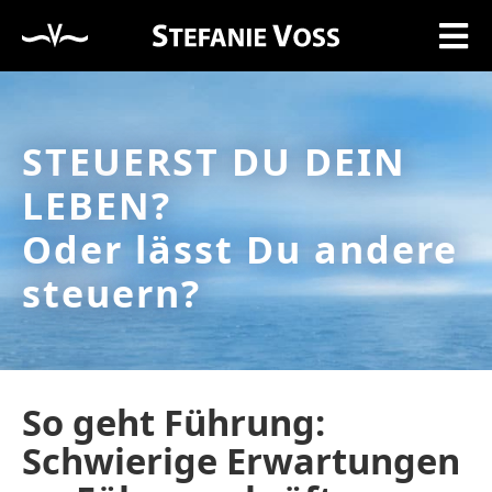
STEUERST DU DEIN
LEBEN?
Oder lässt Du andere
steuern?
So geht Führung:
Schwierige Erwartungen