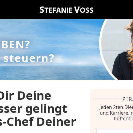
EBEN?
 steuern?
Dir Deine
PI
ser gelingt
Jeden 2ten Die
und Karriere, 
s-Chef Deiner
hoffentl