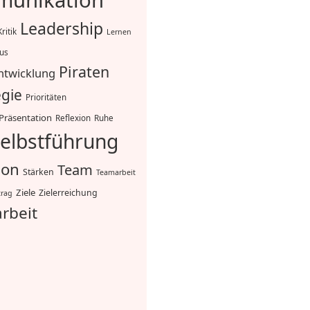
unikation
Leadership
Kritik
Lernen
mus
Piraten
ntwicklung
egie
Prioritäten
Präsentation
Reflexion
Ruhe
elbstführung
ion
Team
Stärken
Teamarbeit
Ziele
Zielerreichung
trag
rbeit