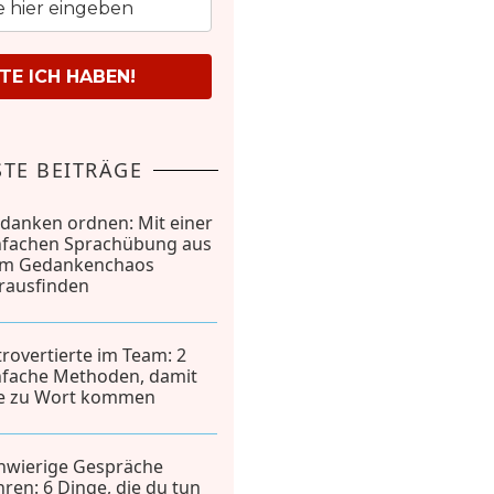
E ICH HABEN!
TE BEITRÄGE
danken ordnen: Mit einer
nfachen Sprachübung aus
m Gedankenchaos
rausfinden
trovertierte im Team: 2
nfache Methoden, damit
le zu Wort kommen
hwierige Gespräche
hren: 6 Dinge, die du tun