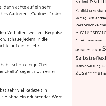
Komm
Klarheit
, dann achte auf ein sehr
Konflikt
Kreativität
hes Auftreten. „Coolness“ oder
Meeting
Perfektionis
Persönlichkeitse
Piratenstrat
enden Verhaltensweisen: Begrüße
ch, schaue jedem in die
Projektmanagement
achte auf einen sehr
S
Selbstbewusstsein
Selbstreflex
ch habe schon einige Chefs
Teamentwicklung
Vor
er „Hallo“ sagen, noch einen
Zusammena
st sehr viel Redezeit in
 sie ohne ein erklärendes Wort