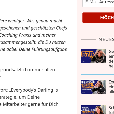
MÖCHT
ndere weniger. Was genau macht
gesehenen und geschätzten Chefs
s Coaching Praxis und meiner
NEUES
zusammengestellt, die Du nutzen
hne dabei Deine Führungsaufgabe
Ge
ei
de
he
 grundsätzlich immer allen
.
Ex
ei
rt: „Everybody’s Darling is
al
Strategie, um Deine
Mitarbeiter gerne für Dich
Sc
fü