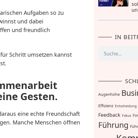
so
un
inarischen Aufgaben so zu
winnst und dabei
ffen und freundlich
IN BEI
 für Schritt umsetzen kannst
st.
SCH
ammenarbeit
Busi
eine Gesten.
Augenhöhe
Effizienz
Entscheidung
 daraus eine echte Freundschaft
Feedback
For
Fokus
wingen. Manche Menschen öffnen
Führung
Führ