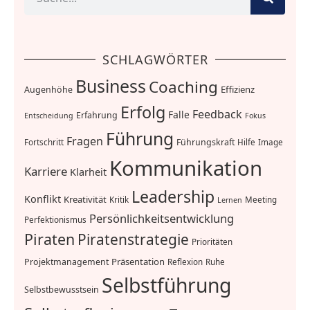
SCHLAGWÖRTER
Business
Coaching
Effizienz
Augenhöhe
Erfolg
Feedback
Falle
Erfahrung
Entscheidung
Fokus
Führung
Fragen
Führungskraft
Fortschritt
Hilfe
Image
Kommunikation
Karriere
Klarheit
Leadership
Konflikt
Kreativität
Kritik
Meeting
Lernen
Persönlichkeitsentwicklung
Perfektionismus
Piraten
Piratenstrategie
Prioritäten
Präsentation
Projektmanagement
Reflexion
Ruhe
Selbstführung
Selbstbewusstsein