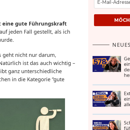
MÖCHT
 eine gute Führungskraft
uf jeden Fall gestellt, als ich
wurde.
NEUES
s geht nicht nur darum,
Ge
atürlich ist das auch wichtig –
ei
de
ibt ganz unterschiedliche
he
hen in die Kategorie “gute
Ex
ei
al
Sc
fü