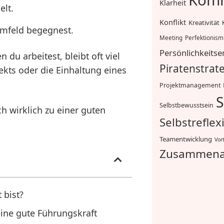
Komm
Klarheit
elt.
Konflikt
Kreativität
mfeld begegnest.
Meeting
Perfektionis
Persönlichkeitse
 du arbeitest, bleibt oft viel
Piratenstrat
ekts oder die Einhaltung eines
Projektmanagement
S
Selbstbewusstsein
ch wirklich zu einer guten
Selbstreflex
Teamentwicklung
Vor
Zusammena
 bist?
 eine gute Führungskraft