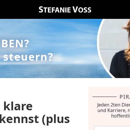
EBEN?
 steuern?
PI
 klare
Jeden 2ten Die
und Karriere, 
rkennst (plus
hoffentl