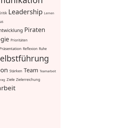
unikation
Leadership
Kritik
Lernen
mus
Piraten
ntwicklung
egie
Prioritäten
Präsentation
Reflexion
Ruhe
elbstführung
ion
Team
Stärken
Teamarbeit
Ziele
Zielerreichung
trag
rbeit