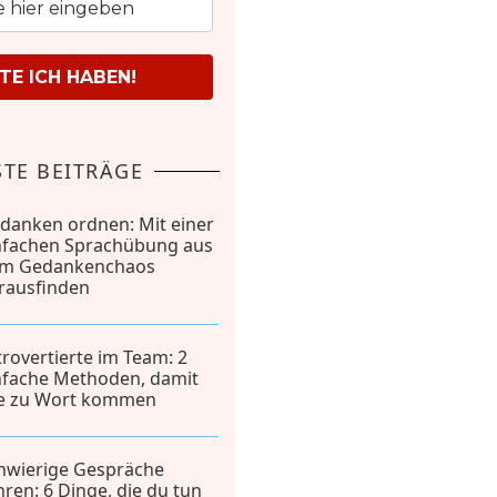
E ICH HABEN!
TE BEITRÄGE
danken ordnen: Mit einer
nfachen Sprachübung aus
m Gedankenchaos
rausfinden
trovertierte im Team: 2
nfache Methoden, damit
le zu Wort kommen
hwierige Gespräche
hren: 6 Dinge, die du tun