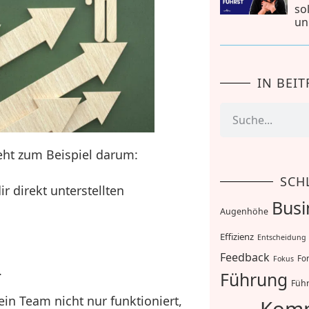
so
un
IN BEI
eht zum Beispiel darum:
SCH
 direkt unterstellten
Busi
Augenhöhe
Effizienz
Entscheidung
Feedback
For
Fokus
.
Führung
Führ
ein Team nicht nur funktioniert,