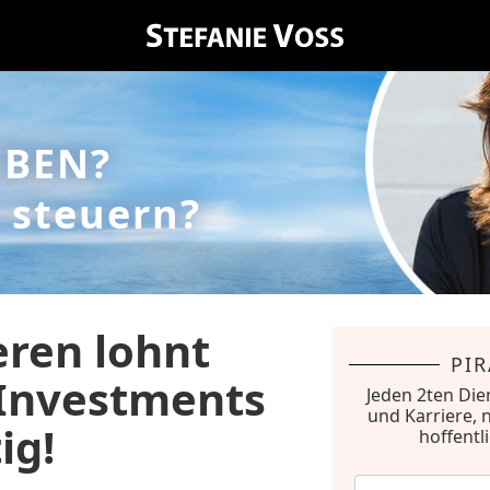
EBEN?
 steuern?
ieren lohnt
PI
 Investments
Jeden 2ten Die
und Karriere, 
ig!
hoffentl