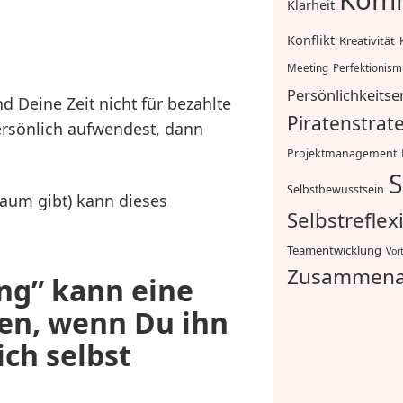
Komm
Klarheit
Konflikt
Kreativität
Meeting
Perfektionis
Persönlichkeitse
d Deine Zeit nicht für bezahlte
Piratenstrat
persönlich aufwendest, dann
Projektmanagement
S
Selbstbewusstsein
kaum gibt) kann dieses
Selbstreflex
Teamentwicklung
Vor
Zusammena
ng” kann eine
n, wenn Du ihn
ich selbst