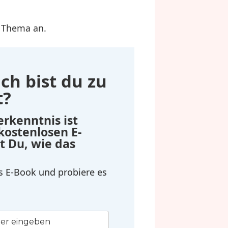
 Thema an.
ch bist du zu
t?
erkenntnis ist
 kostenlosen E-
t Du, wie das
as E-Book und probiere es