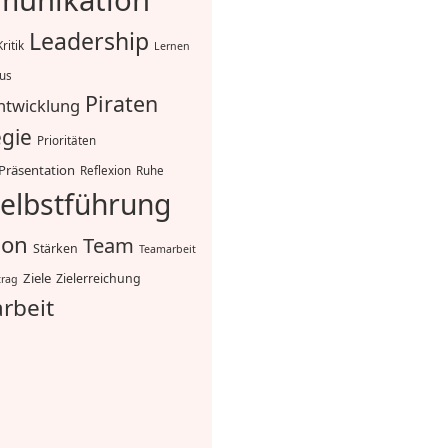
unikation
Leadership
Kritik
Lernen
mus
Piraten
ntwicklung
egie
Prioritäten
Präsentation
Reflexion
Ruhe
elbstführung
ion
Team
Stärken
Teamarbeit
Ziele
Zielerreichung
trag
rbeit