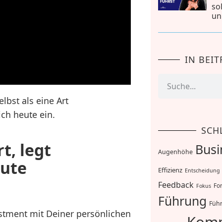
so
un
IN BEI
lbst als eine Art
ich heute ein.
SCH
t, legt
Busi
Augenhöhe
gute
Effizienz
Entscheidung
Feedback
For
Fokus
Führung
Führ
estment mit Deiner persönlichen