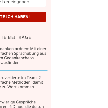
E ICH HABEN!
TE BEITRÄGE
danken ordnen: Mit einer
nfachen Sprachübung aus
m Gedankenchaos
rausfinden
trovertierte im Team: 2
nfache Methoden, damit
le zu Wort kommen
hwierige Gespräche
hren: 6 Dinge, die du tun