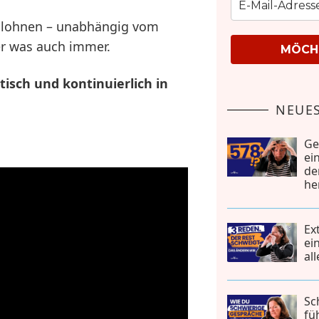
en lohnen – unabhängig vom
er was auch immer.
MÖCHT
isch und kontinuierlich in
NEUES
Ge
ei
de
he
Ex
ei
al
Sc
fü