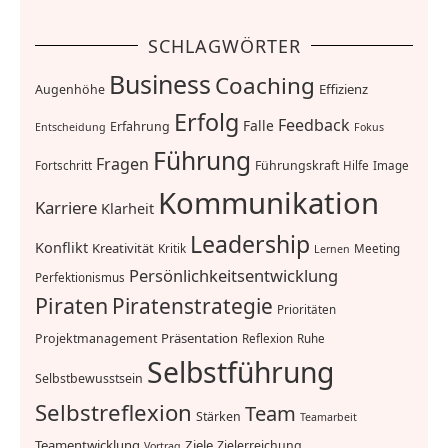
SCHLAGWÖRTER
Business
Coaching
Effizienz
Augenhöhe
Erfolg
Feedback
Falle
Erfahrung
Entscheidung
Fokus
Führung
Fragen
Führungskraft
Fortschritt
Hilfe
Image
Kommunikation
Karriere
Klarheit
Leadership
Konflikt
Kreativität
Kritik
Meeting
Lernen
Persönlichkeitsentwicklung
Perfektionismus
Piraten
Piratenstrategie
Prioritäten
Präsentation
Projektmanagement
Reflexion
Ruhe
Selbstführung
Selbstbewusstsein
Selbstreflexion
Team
Stärken
Teamarbeit
Teamentwicklung
Ziele
Zielerreichung
Vortrag