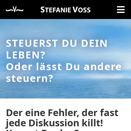
STEUERST DU DEIN
LEBEN?
Oder lässt Du andere
steuern?
Der eine Fehler, der fast
jede Diskussion killt!