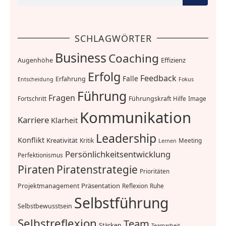
SCHLAGWÖRTER
Business
Coaching
Effizienz
Augenhöhe
Erfolg
Feedback
Falle
Erfahrung
Entscheidung
Fokus
Führung
Fragen
Führungskraft
Fortschritt
Hilfe
Image
Kommunikation
Karriere
Klarheit
Leadership
Konflikt
Kreativität
Kritik
Meeting
Lernen
Persönlichkeitsentwicklung
Perfektionismus
Piraten
Piratenstrategie
Prioritäten
Präsentation
Projektmanagement
Reflexion
Ruhe
Selbstführung
Selbstbewusstsein
Selbstreflexion
Team
Stärken
Teamarbeit