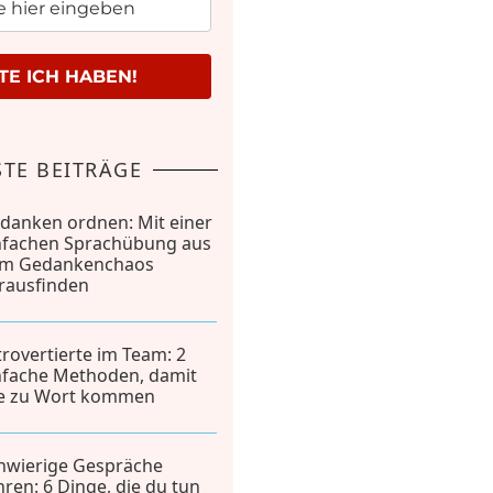
E ICH HABEN!
TE BEITRÄGE
danken ordnen: Mit einer
nfachen Sprachübung aus
m Gedankenchaos
rausfinden
trovertierte im Team: 2
nfache Methoden, damit
le zu Wort kommen
hwierige Gespräche
hren: 6 Dinge, die du tun