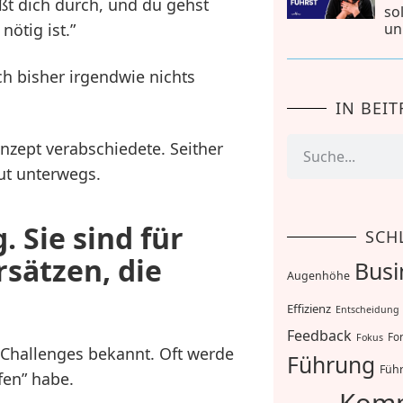
ißt dich durch, und du gehst
so
ötig ist.”
un
ch bisher irgendwie nichts
IN BEI
zept verabschiedete. Seither
ut unterwegs.
 Sie sind für
SCH
rsätzen, die
Busi
Augenhöhe
Effizienz
Entscheidung
Feedback
For
Fokus
 Challenges bekannt. Oft werde
Führung
Führ
fen” habe.