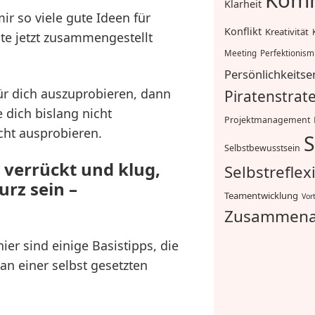
Komm
Klarheit
r so viele gute Ideen für
Konflikt
Kreativität
te jetzt zusammengestellt
Meeting
Perfektionis
Persönlichkeitse
ür dich auszuprobieren, dann
Piratenstrat
e dich bislang nicht
Projektmanagement
cht ausprobieren.
S
Selbstbewusstsein
 verrückt und klug,
Selbstreflex
rz sein –
Teamentwicklung
Vor
Zusammena
ier sind einige Basistipps, die
an einer selbst gesetzten