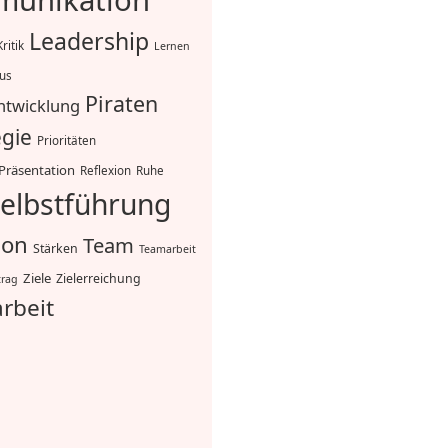
unikation
Leadership
Kritik
Lernen
mus
Piraten
ntwicklung
egie
Prioritäten
Präsentation
Reflexion
Ruhe
elbstführung
ion
Team
Stärken
Teamarbeit
Ziele
Zielerreichung
trag
rbeit