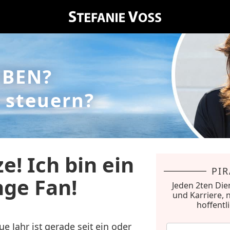
EBEN?
 steuern?
e! Ich bin ein
PI
ge Fan!
Jeden 2ten Die
und Karriere, 
hoffentl
ue Jahr ist gerade seit ein oder