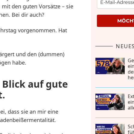
 mit den guten Vorsätze – sie
hen. Bei dir auch?
MÖCHT
jahrstag vorgenommen. Hat
NEUES
eärgert und den (dummen)
Ge
ögen habe.
ei
de
he
Blick auf gute
t.
Ex
ei
al
i, dass sie an mir eine
adenbeißermentalität.
Sc
fü