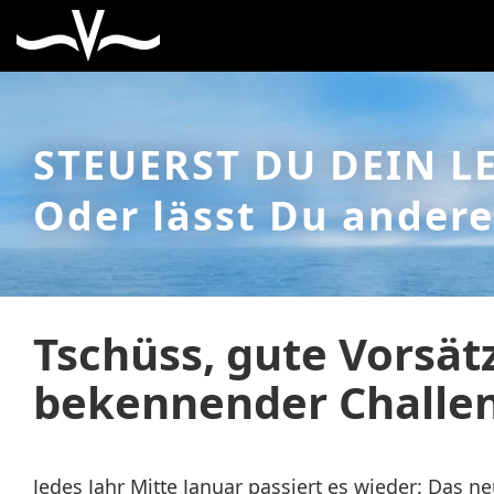
STEUERST DU DEIN L
Oder lässt Du andere
Tschüss, gute Vorsätz
bekennender Challen
Jedes Jahr Mitte Januar passiert es wieder: Das ne