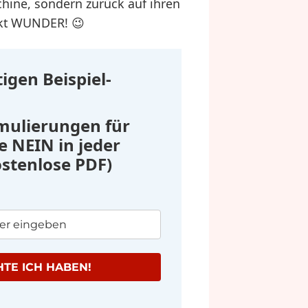
hine, sondern zurück auf ihren
rkt WUNDER! 😉
tigen Beispiel-
rmulierungen für
 NEIN in jeder
ostenlose PDF)
TE ICH HABEN!