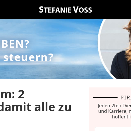
EBEN?
 steuern?
am: 2
PI
amit alle zu
Jeden 2ten Die
und Karriere, 
hoffentl