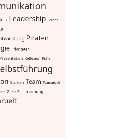
unikation
Leadership
Kritik
Lernen
mus
Piraten
ntwicklung
egie
Prioritäten
Präsentation
Reflexion
Ruhe
elbstführung
ion
Team
Stärken
Teamarbeit
Ziele
Zielerreichung
trag
rbeit