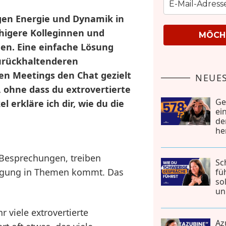
gen Energie und Dynamik in
uhigere Kolleginnen und
MÖCHT
en. Eine einfache Lösung
zurückhaltenderen
en Meetings den Chat gezielt
NEUES
 ohne dass du extrovertierte
Ge
l erkläre ich dir, wie du die
ei
de
he
 Besprechungen, treiben
Sc
wegung in Themen kommt. Das
fü
so
un
 viele extrovertierte
Az