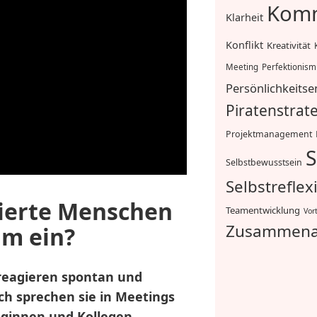
Komm
Klarheit
Konflikt
Kreativität
Meeting
Perfektionis
Persönlichkeitse
Piratenstrat
Projektmanagement
S
Selbstbewusstsein
Selbstreflex
ierte Menschen
Teamentwicklung
Vor
Zusammena
um ein?
 reagieren spontan und
rch sprechen sie in Meetings
leginnen und Kollegen.