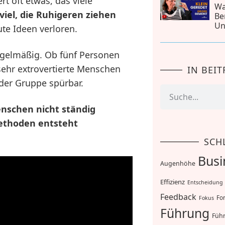
oft etwas, das viele
Wa
viel, die Ruhigeren ziehen
Be
Un
e Ideen verloren.
egelmäßig. Ob fünf Personen
ehr extrovertierte Menschen
IN BEI
er Gruppe spürbar.
nschen nicht ständig
ethoden entsteht
SCH
Busi
Augenhöhe
Effizienz
Entscheidung
Feedback
For
Fokus
Führung
Führ