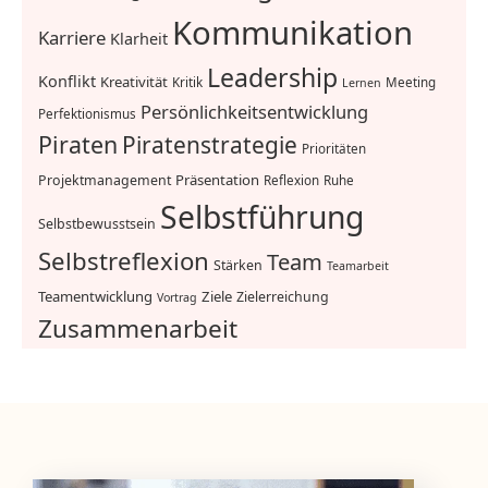
Kommunikation
Karriere
Klarheit
Leadership
Konflikt
Kreativität
Kritik
Meeting
Lernen
Persönlichkeitsentwicklung
Perfektionismus
Piraten
Piratenstrategie
Prioritäten
Präsentation
Projektmanagement
Reflexion
Ruhe
Selbstführung
Selbstbewusstsein
Selbstreflexion
Team
Stärken
Teamarbeit
Teamentwicklung
Ziele
Zielerreichung
Vortrag
Zusammenarbeit