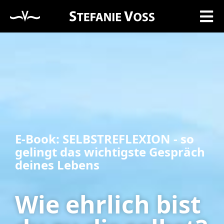
E-Book: SELBSTREFLEXION - so
gelingt das wichtigste Gespräch
deines Lebens
Wie ehrlich bist