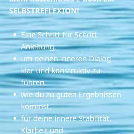
SELBSTREFLEXION!
Eine Schritt für Schritt
Anleitung,
um deinen inneren Dialog
klar und konstruktiv zu
führen,
wie du zu guten Ergebnissen
kommst,
für deine innere Stabilität,
Klarheit und