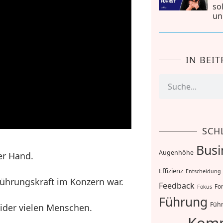
so
un
IN BEI
SCH
Busi
Augenhöhe
er Hand.
Effizienz
Entscheidung
Führungskraft im Konzern war.
Feedback
For
Fokus
Führung
Führ
eider vielen Menschen.