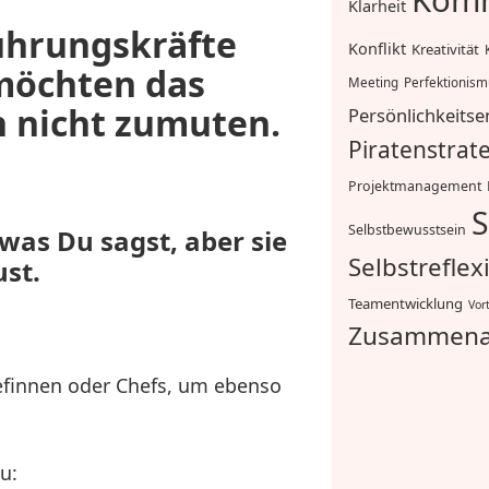
Komm
Klarheit
ührungskräfte
Konflikt
Kreativität
 möchten das
Meeting
Perfektionis
n nicht zumuten.
Persönlichkeitse
Piratenstrat
Projektmanagement
S
Selbstbewusstsein
was Du sagst, aber sie
Selbstreflex
ust.
Teamentwicklung
Vor
Zusammena
efinnen oder Chefs, um ebenso
u: