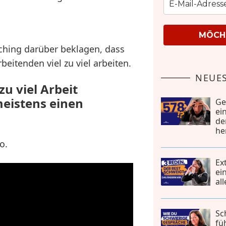
MÖCHT
aching darüber beklagen, dass
beitenden viel zu viel arbeiten.
NEUES
u viel Arbeit
eistens einen
Ge
ei
de
he
o.
Ex
ei
al
Sc
fü