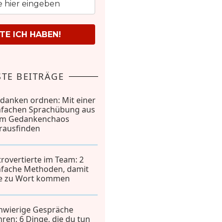
E ICH HABEN!
TE BEITRÄGE
danken ordnen: Mit einer
nfachen Sprachübung aus
m Gedankenchaos
rausfinden
trovertierte im Team: 2
nfache Methoden, damit
le zu Wort kommen
hwierige Gespräche
hren: 6 Dinge, die du tun