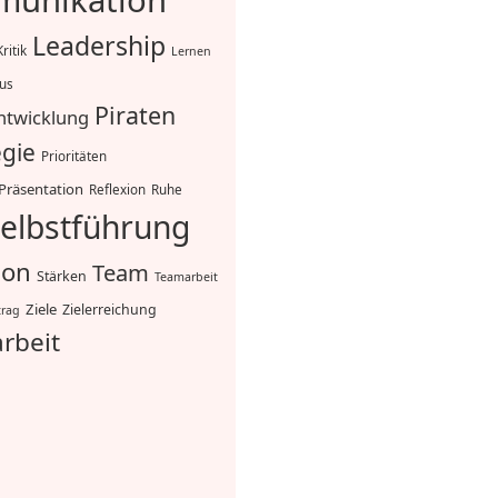
unikation
Leadership
Kritik
Lernen
mus
Piraten
ntwicklung
egie
Prioritäten
Präsentation
Reflexion
Ruhe
elbstführung
ion
Team
Stärken
Teamarbeit
Ziele
Zielerreichung
trag
rbeit