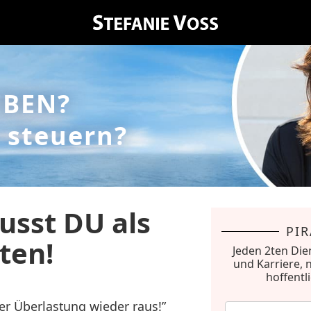
EBEN?
 steuern?
usst DU als
PI
ten!
Jeden 2ten Die
und Karriere, 
hoffentl
ser Überlastung wieder raus!”