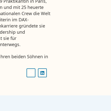
 Praktikantin in Paris,
en und mit 25 heuerte
rnationalen Crew die Welt
iterin im DAX-
karriere gründete sie
dership und
 sie für
unterwegs.
 ihren beiden Söhnen in