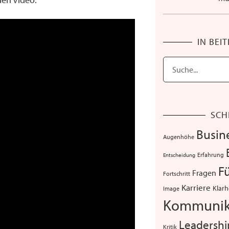
IN BEI
SCH
Busin
Augenhöhe
Erfahrung
Entscheidung
F
Fragen
Fortschritt
Karriere
Klarh
Image
Kommunik
Leadershi
Kritik