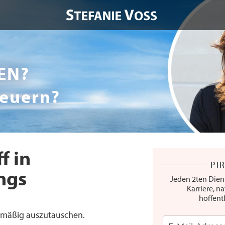
EN?
teuern?
f in
PI
ngs
Jeden 2ten Dien
Karriere, na
hoffent
gelmäßig auszutauschen.