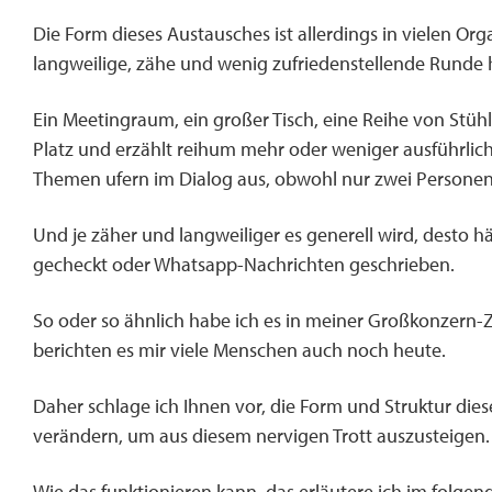
Die Form dieses Austausches ist allerdings in vielen Or
langweilige, zähe und wenig zufriedenstellende Runde h
Ein Meetingraum, ein großer Tisch, eine Reihe von Stühl
Platz und erzählt reihum mehr oder weniger ausführlich
Themen ufern im Dialog aus, obwohl nur zwei Personen
Und je zäher und langweiliger es generell wird, desto 
gecheckt oder Whatsapp-Nachrichten geschrieben.
So oder so ähnlich habe ich es in meiner Großkonzern-Zei
berichten es mir viele Menschen auch noch heute.
Daher schlage ich Ihnen vor, die Form und Struktur die
verändern, um aus diesem nervigen Trott auszusteigen.
Wie das funktionieren kann, das erläutere ich im folgen