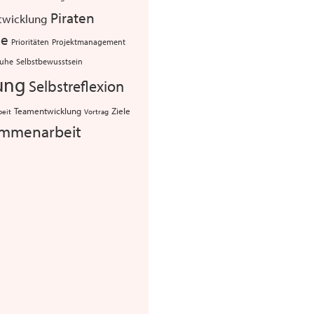
Piraten
twicklung
ie
Projektmanagement
Prioritäten
Selbstbewusstsein
uhe
ung
Selbstreflexion
Teamentwicklung
Ziele
beit
Vortrag
mmenarbeit