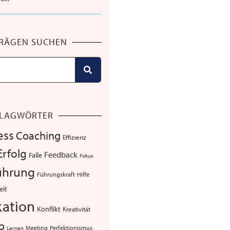
TRÄGEN SUCHEN
LAGWÖRTER
ess
Coaching
Effizienz
Erfolg
Feedback
Falle
Fokus
ührung
Führungskraft
Hilfe
eit
ation
Konflikt
Kreativität
p
Meeting
Perfektionismus
Lernen