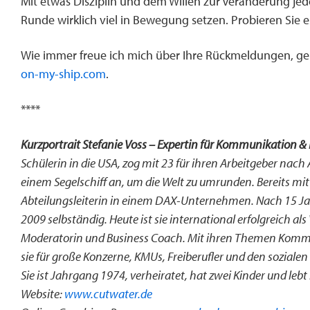
Mit etwas Disziplin und dem Willen zur Veränderung jedo
Runde wirklich viel in Bewegung setzen. Probieren Sie e
Wie immer freue ich mich über Ihre Rückmeldungen, ge
on-my-ship.com
.
****
Kurzportrait Stefanie Voss
– Expertin für Kommunikation & 
Schülerin in die USA, zog mit 23 für ihren Arbeitgeber nach
einem Segelschiff an, um die Welt zu umrunden. Bereits mit
Abteilungsleiterin in einem DAX-Unternehmen. Nach 15 Ja
2009 selbständig. Heute ist sie international erfolgreich a
Moderatorin und Business Coach. Mit ihren Themen Kommun
sie für große Konzerne, KMUs, Freiberufler und den sozialen
Sie ist Jahrgang 1974, verheiratet, hat zwei Kinder und lebt
Website:
www.cutwater.de