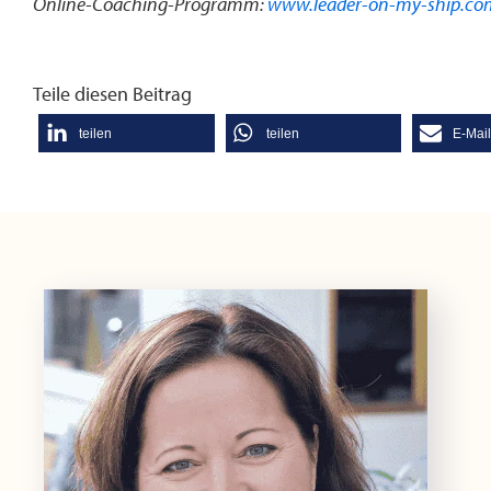
Online-Coaching-Programm:
www.leader-on-my-ship.c
Teile diesen Beitrag
teilen
teilen
E-Mai