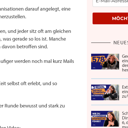
ganisationen darauf angelegt, eine
erzustellen.
MÖCHT
en, und jeder sitz oft am gleichen
, was gerade so los ist. Manche
NEUE
 davon betroffen sind.
Ge
häufiger werden noch mal kurz Mails
ei
de
he
t selbst oft erlebt, und so
Ext
ein
zu
ser Runde bewusst und stark zu
Sch
Din
6,
mu
den Video: