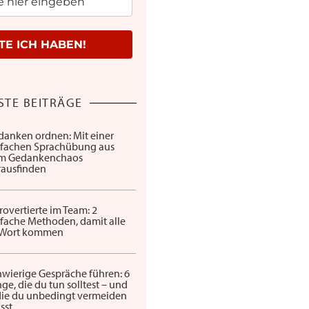
E ICH HABEN!
STE BEITRÄGE
danken ordnen: Mit einer
nfachen Sprachübung aus
m Gedankenchaos
rausfinden
rovertierte im Team: 2
fache Methoden, damit alle
 Wort kommen
wierige Gespräche führen: 6
ge, die du tun solltest – und
 die du unbedingt vermeiden
sst