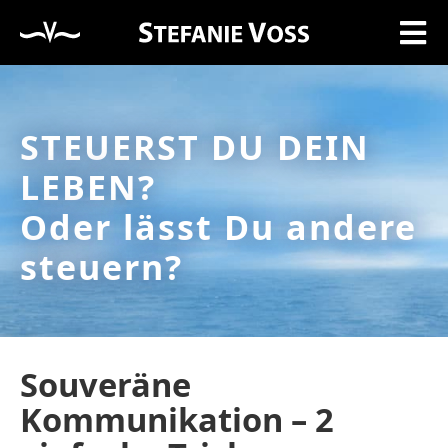
STEUERST DU DEIN
LEBEN?
Oder lässt Du andere
steuern?
Souveräne
Kommunikation – 2