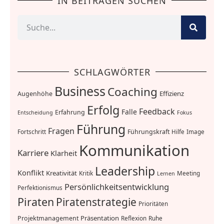
IN BEITRÄGEN SUCHEN
SCHLAGWÖRTER
Business
Coaching
Effizienz
Augenhöhe
Erfolg
Feedback
Falle
Erfahrung
Entscheidung
Fokus
Führung
Fragen
Führungskraft
Fortschritt
Hilfe
Image
Kommunikation
Karriere
Klarheit
Leadership
Konflikt
Kreativität
Kritik
Meeting
Lernen
Persönlichkeitsentwicklung
Perfektionismus
Piraten
Piratenstrategie
Prioritäten
Präsentation
Projektmanagement
Reflexion
Ruhe