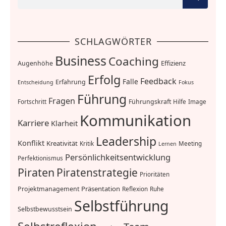
SCHLAGWÖRTER
Business
Coaching
Effizienz
Augenhöhe
Erfolg
Feedback
Falle
Erfahrung
Entscheidung
Fokus
Führung
Fragen
Führungskraft
Fortschritt
Hilfe
Image
Kommunikation
Karriere
Klarheit
Leadership
Konflikt
Kreativität
Kritik
Meeting
Lernen
Persönlichkeitsentwicklung
Perfektionismus
Piraten
Piratenstrategie
Prioritäten
Präsentation
Projektmanagement
Reflexion
Ruhe
Selbstführung
Selbstbewusstsein