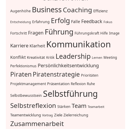
Business
Coaching
Effizienz
Augenhöhe
Erfolg
Feedback
Falle
Erfahrung
Entscheidung
Fokus
Führung
Fragen
Führungskraft
Fortschritt
Hilfe
Image
Kommunikation
Karriere
Klarheit
Leadership
Konflikt
Kreativität
Kritik
Meeting
Lernen
Persönlichkeitsentwicklung
Perfektionismus
Piraten
Piratenstrategie
Prioritäten
Präsentation
Projektmanagement
Reflexion
Ruhe
Selbstführung
Selbstbewusstsein
Selbstreflexion
Team
Stärken
Teamarbeit
Teamentwicklung
Ziele
Zielerreichung
Vortrag
Zusammenarbeit