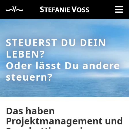
STEUERST DU DEIN
LEBEN?
Oder lässt Du andere
steuern?
Das haben
Projektmanagement und