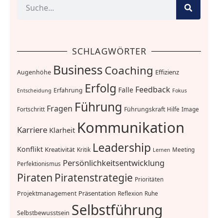
SCHLAGWÖRTER
Business
Coaching
Effizienz
Augenhöhe
Erfolg
Feedback
Falle
Erfahrung
Entscheidung
Fokus
Führung
Fragen
Führungskraft
Fortschritt
Hilfe
Image
Kommunikation
Karriere
Klarheit
Leadership
Konflikt
Kreativität
Kritik
Meeting
Lernen
Persönlichkeitsentwicklung
Perfektionismus
Piraten
Piratenstrategie
Prioritäten
Präsentation
Projektmanagement
Reflexion
Ruhe
Selbstführung
Selbstbewusstsein