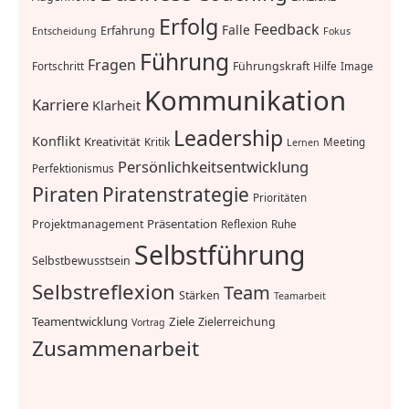
Erfolg
Feedback
Falle
Erfahrung
Entscheidung
Fokus
Führung
Fragen
Führungskraft
Fortschritt
Hilfe
Image
Kommunikation
Karriere
Klarheit
Leadership
Konflikt
Kreativität
Kritik
Meeting
Lernen
Persönlichkeitsentwicklung
Perfektionismus
Piraten
Piratenstrategie
Prioritäten
Präsentation
Projektmanagement
Reflexion
Ruhe
Selbstführung
Selbstbewusstsein
Selbstreflexion
Team
Stärken
Teamarbeit
Teamentwicklung
Ziele
Zielerreichung
Vortrag
Zusammenarbeit