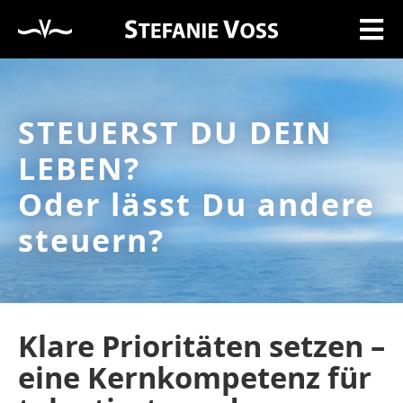
STEUERST DU DEIN
LEBEN?
Oder lässt Du andere
steuern?
Klare Prioritäten setzen –
eine Kernkompetenz für