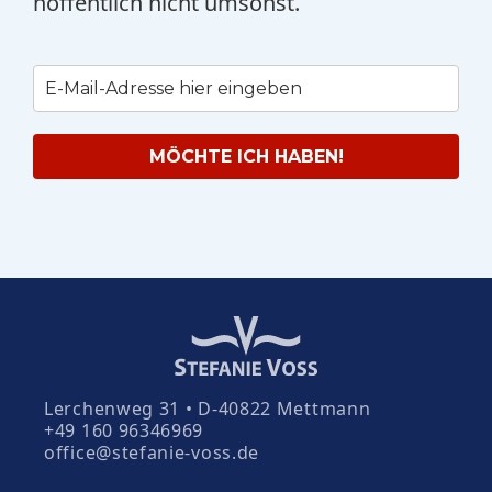
hoffentlich nicht umsonst.
MÖCHTE ICH HABEN!
Lerchenweg 31 • D-40822 Mettmann
+49 160 96346969
office@stefanie-voss.de