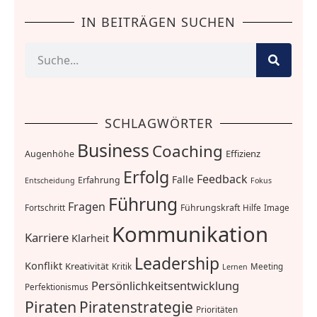
IN BEITRÄGEN SUCHEN
SCHLAGWÖRTER
Business
Coaching
Effizienz
Augenhöhe
Erfolg
Feedback
Falle
Erfahrung
Entscheidung
Fokus
Führung
Fragen
Führungskraft
Fortschritt
Hilfe
Image
Kommunikation
Karriere
Klarheit
Leadership
Konflikt
Kreativität
Kritik
Meeting
Lernen
Persönlichkeitsentwicklung
Perfektionismus
Piraten
Piratenstrategie
Prioritäten