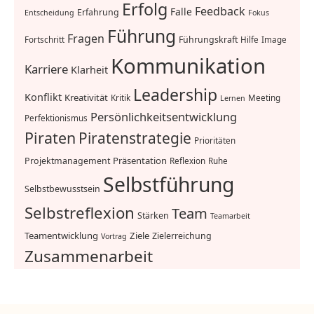
Erfolg
Feedback
Falle
Erfahrung
Entscheidung
Fokus
Führung
Fragen
Führungskraft
Fortschritt
Hilfe
Image
Kommunikation
Karriere
Klarheit
Leadership
Konflikt
Kreativität
Kritik
Meeting
Lernen
Persönlichkeitsentwicklung
Perfektionismus
Piraten
Piratenstrategie
Prioritäten
Präsentation
Projektmanagement
Reflexion
Ruhe
Selbstführung
Selbstbewusstsein
Selbstreflexion
Team
Stärken
Teamarbeit
Teamentwicklung
Ziele
Zielerreichung
Vortrag
Zusammenarbeit