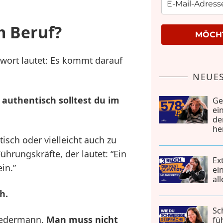
m Beruf?
MÖCHT
twort lautet: Es kommt darauf
NEUES
authentisch solltest du im
Ge
ei
de
he
isch oder vielleicht auch zu
ührungskräfte, der lautet: “Ein
Ex
in.”
ei
al
h.
Sc
 jedermann.
Man muss nicht
fü