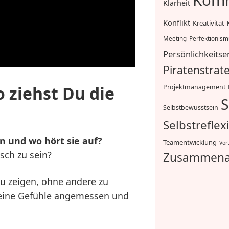
Komm
Klarheit
Konflikt
Kreativität
Meeting
Perfektionis
Persönlichkeitse
Piratenstrat
 ziehst Du die
Projektmanagement
S
Selbstbewusstsein
Selbstreflex
n und wo hört sie auf?
Teamentwicklung
Vor
sch zu sein?
Zusammena
zu zeigen, ohne andere zu
 deine Gefühle angemessen und