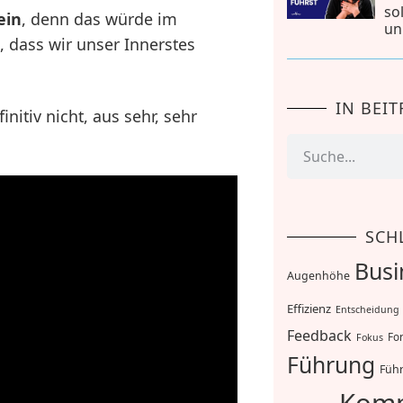
so
ein
, denn das würde im
un
, dass wir unser Innerstes
IN BEI
nitiv nicht, aus sehr, sehr
SCH
Busi
Augenhöhe
Effizienz
Entscheidung
Feedback
For
Fokus
Führung
Führ