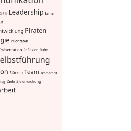
unikation
Leadership
Kritik
Lernen
mus
Piraten
ntwicklung
egie
Prioritäten
Präsentation
Reflexion
Ruhe
elbstführung
ion
Team
Stärken
Teamarbeit
Ziele
Zielerreichung
trag
rbeit