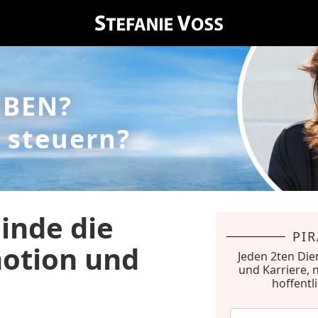
EBEN?
 steuern?
Finde die
PI
otion und
Jeden 2ten Die
und Karriere, 
hoffentl