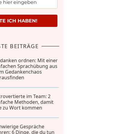
E ICH HABEN!
TE BEITRÄGE
danken ordnen: Mit einer
nfachen Sprachübung aus
m Gedankenchaos
rausfinden
trovertierte im Team: 2
nfache Methoden, damit
le zu Wort kommen
hwierige Gespräche
hren: 6 Dinge, die du tun