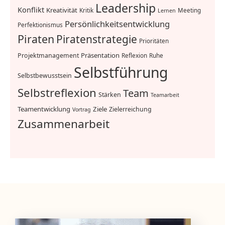
Leadership
Konflikt
Kreativität
Kritik
Meeting
Lernen
Persönlichkeitsentwicklung
Perfektionismus
Piraten
Piratenstrategie
Prioritäten
Präsentation
Projektmanagement
Reflexion
Ruhe
Selbstführung
Selbstbewusstsein
Selbstreflexion
Team
Stärken
Teamarbeit
Teamentwicklung
Ziele
Zielerreichung
Vortrag
Zusammenarbeit