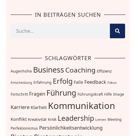
IN BEITRÄGEN SUCHEN
SCHLAGWÖRTER
Business
Coaching
Effizienz
Augenhöhe
Erfolg
Feedback
Falle
Erfahrung
Entscheidung
Fokus
Führung
Fragen
Führungskraft
Fortschritt
Hilfe
Image
Kommunikation
Karriere
Klarheit
Leadership
Konflikt
Kreativität
Kritik
Meeting
Lernen
Persönlichkeitsentwicklung
Perfektionismus