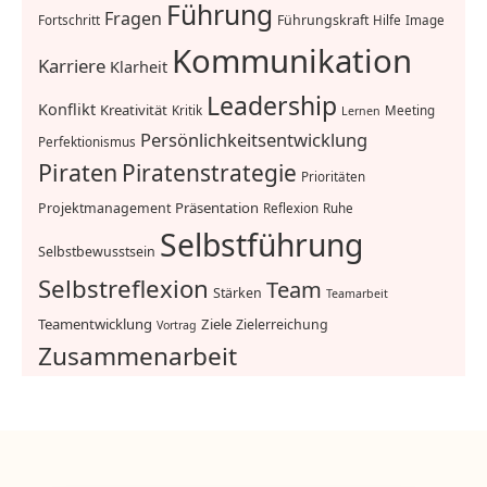
Führung
Fragen
Führungskraft
Fortschritt
Hilfe
Image
Kommunikation
Karriere
Klarheit
Leadership
Konflikt
Kreativität
Kritik
Meeting
Lernen
Persönlichkeitsentwicklung
Perfektionismus
Piraten
Piratenstrategie
Prioritäten
Präsentation
Projektmanagement
Reflexion
Ruhe
Selbstführung
Selbstbewusstsein
Selbstreflexion
Team
Stärken
Teamarbeit
Teamentwicklung
Ziele
Zielerreichung
Vortrag
Zusammenarbeit