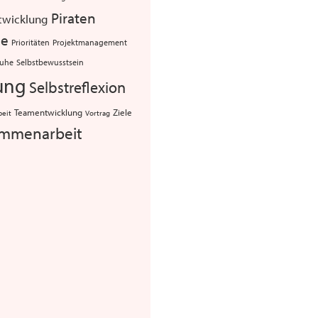
Piraten
twicklung
ie
Projektmanagement
Prioritäten
Selbstbewusstsein
uhe
ung
Selbstreflexion
Teamentwicklung
Ziele
beit
Vortrag
mmenarbeit