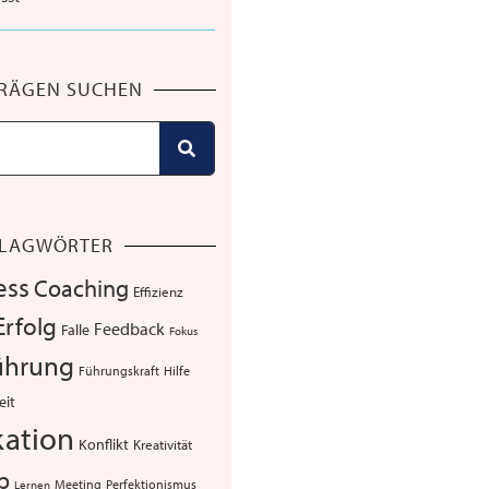
TRÄGEN SUCHEN
LAGWÖRTER
ess
Coaching
Effizienz
Erfolg
Feedback
Falle
Fokus
ührung
Führungskraft
Hilfe
eit
ation
Konflikt
Kreativität
p
Meeting
Perfektionismus
Lernen