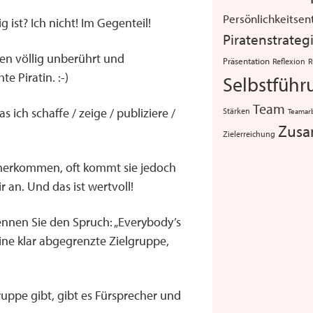
Persönlichkeitsen
ist? Ich nicht! Im Gegenteil!
Piratenstrateg
hen völlig unberührt und
Präsentation
Reflexion
R
e Piratin. :-)
Selbstführ
Team
 ich schaffe / zeige / publiziere /
Stärken
Teamar
Zusa
Zielerreichung
aherkommen, oft kommt sie jedoch
 an. Und das ist wertvoll!
ennen Sie den Spruch: „Everybody’s
ine klar abgegrenzte Zielgruppe,
uppe gibt, gibt es Fürsprecher und