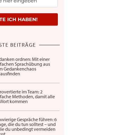
E ICH HABEN!
STE BEITRÄGE
danken ordnen: Mit einer
nfachen Sprachübung aus
m Gedankenchaos
rausfinden
rovertierte im Team: 2
fache Methoden, damit alle
 Wort kommen
wierige Gespräche führen: 6
ge, die du tun solltest – und
 die du unbedingt vermeiden
sst