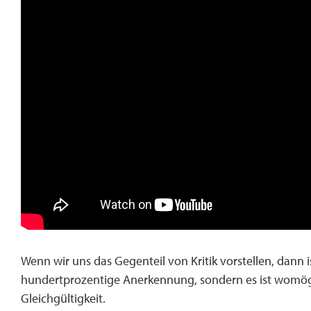
Wenn wir uns das Gegenteil von Kritik vorstellen, dann 
hundertprozentige Anerkennung, sondern es ist womögl
Gleichgültigkeit.