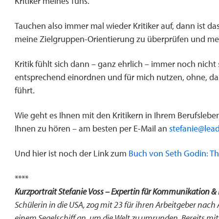
Kritiker meines Tuns.
Tauchen also immer mal wieder Kritiker auf, dann ist das
meine Zielgruppen-Orientierung zu überprüfen und mein
Kritik fühlt sich dann – ganz ehrlich – immer noch nicht 
entsprechend einordnen und für mich nutzen, ohne, da
führt.
Wie geht es Ihnen mit den Kritikern in Ihrem Berufslebe
Ihnen zu hören – am besten per E-Mail an
stefanie@lea
Und hier ist noch der Link zum
Buch von Seth Godin: T
****
Kurzportrait Stefanie Voss
– Expertin für Kommunikation & 
Schülerin in die USA, zog mit 23 für ihren Arbeitgeber nach
einem Segelschiff an, um die Welt zu umrunden. Bereits mit