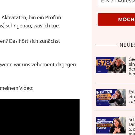
tivitäten, bin ein Profi in
MÖCHT
) sehr genau, was ich tue.
ben? Das hört sich zunächst
NEUE
Ge
en, wenn wir uns vehement dagegen
ei
de
he
n meinem Video:
Ext
ein
zu
Sch
Din
6,
mu