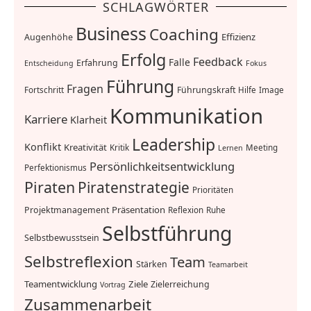
SCHLAGWÖRTER
Business
Coaching
Effizienz
Augenhöhe
Erfolg
Feedback
Falle
Erfahrung
Entscheidung
Fokus
Führung
Fragen
Führungskraft
Fortschritt
Hilfe
Image
Kommunikation
Karriere
Klarheit
Leadership
Konflikt
Kreativität
Kritik
Meeting
Lernen
Persönlichkeitsentwicklung
Perfektionismus
Piraten
Piratenstrategie
Prioritäten
Präsentation
Projektmanagement
Reflexion
Ruhe
Selbstführung
Selbstbewusstsein
Selbstreflexion
Team
Stärken
Teamarbeit
Teamentwicklung
Ziele
Zielerreichung
Vortrag
Zusammenarbeit