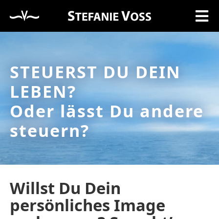
STEUERST DU DEIN
LEBEN?
Oder lässt Du andere
steuern?
Willst Du Dein
persönliches Image