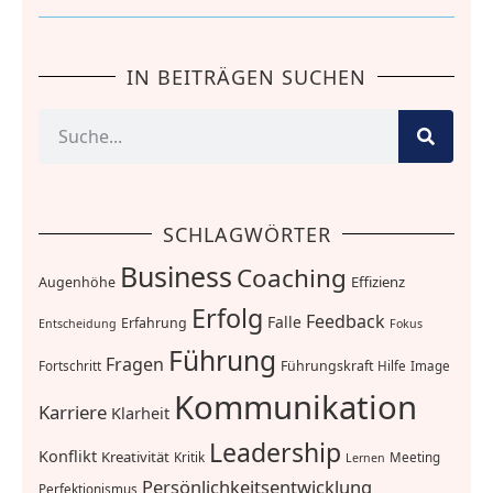
IN BEITRÄGEN SUCHEN
SCHLAGWÖRTER
Business
Coaching
Effizienz
Augenhöhe
Erfolg
Feedback
Falle
Erfahrung
Entscheidung
Fokus
Führung
Fragen
Führungskraft
Fortschritt
Hilfe
Image
Kommunikation
Karriere
Klarheit
Leadership
Konflikt
Kreativität
Kritik
Meeting
Lernen
Persönlichkeitsentwicklung
Perfektionismus