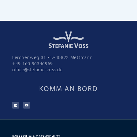
Lerchenweg 31 • D-40822 Mettmann
+49 160 96346969
office@stefanie-voss.de
KOMM AN BORD
IMPRESSUM & DATENSCHUTZ