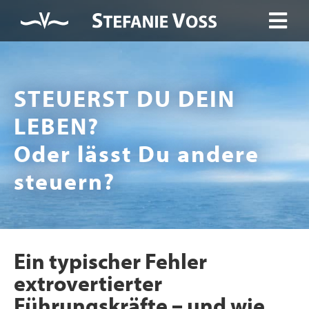
STEUERST DU DEIN
LEBEN?
Oder lässt Du andere
steuern?
Ein typischer Fehler
extrovertierter
Führungskräfte – und wie