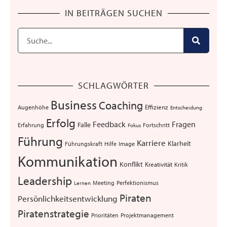
IN BEITRÄGEN SUCHEN
SCHLAGWÖRTER
Business
Coaching
Augenhöhe
Effizienz
Entscheidung
Erfolg
Feedback
Fragen
Falle
Erfahrung
Fortschritt
Fokus
Führung
Karriere
Klarheit
Führungskraft
Hilfe
Image
Kommunikation
Konflikt
Kreativität
Kritik
Leadership
Meeting
Perfektionismus
Lernen
Piraten
Persönlichkeitsentwicklung
Piratenstrategie
Projektmanagement
Prioritäten