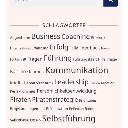
SCHLAGWÖRTER
Business
Coaching
Effizienz
Augenhöhe
Erfolg
Feedback
Falle
Erfahrung
Entscheidung
Fokus
Führung
Fragen
Führungskraft
Fortschritt
Hilfe
Image
Kommunikation
Karriere
Klarheit
Leadership
Konflikt
Kreativität
Kritik
Meeting
Lernen
Persönlichkeitsentwicklung
Perfektionismus
Piraten
Piratenstrategie
Prioritäten
Präsentation
Projektmanagement
Reflexion
Ruhe
Selbstführung
Selbstbewusstsein