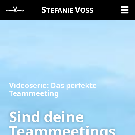
Videoserie: Das perfekte
Teammeeting
Sind deine
Teammeetings