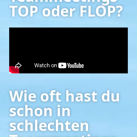
TOP oder FLOP?
Wie oft hast du
schon in
schlechten