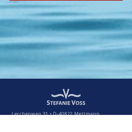
Lerchenweg 31 • D-40822 Mettmann
+49 160 96346969
office@stefanie-voss.de