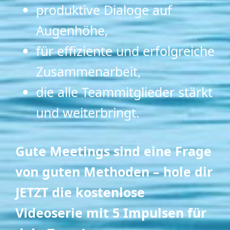
produktive Dialoge auf
Augenhöhe,
für effiziente und erfolgreiche
Zusammenarbeit,
die alle Teammitglieder stärkt
und weiterbringt.
Gute Meetings sind eine Frage
von guten Methoden – hole dir
JETZT die kostenlose
Videoserie mit 5 Impulsen für