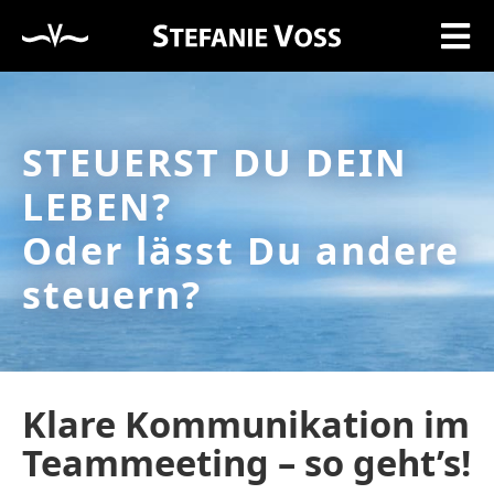
STEUERST DU DEIN
LEBEN?
Oder lässt Du andere
steuern?
Klare Kommunikation im
Teammeeting – so geht’s!