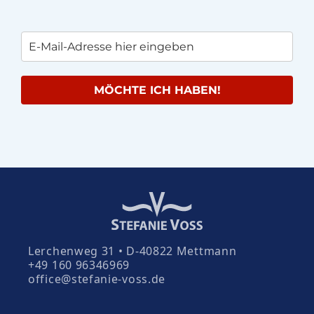
MÖCHTE ICH HABEN!
Lerchenweg 31 • D-40822 Mettmann
+49 160 96346969
office@stefanie-voss.de