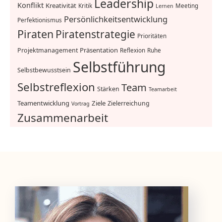
Leadership
Konflikt
Kreativität
Kritik
Meeting
Lernen
Persönlichkeitsentwicklung
Perfektionismus
Piraten
Piratenstrategie
Prioritäten
Präsentation
Projektmanagement
Reflexion
Ruhe
Selbstführung
Selbstbewusstsein
Selbstreflexion
Team
Stärken
Teamarbeit
Teamentwicklung
Ziele
Zielerreichung
Vortrag
Zusammenarbeit