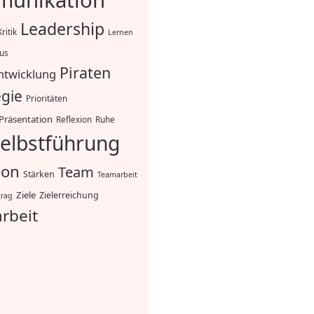
unikation
Leadership
Kritik
Lernen
mus
Piraten
ntwicklung
egie
Prioritäten
Präsentation
Reflexion
Ruhe
elbstführung
ion
Team
Stärken
Teamarbeit
Ziele
Zielerreichung
trag
rbeit