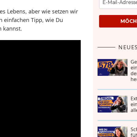
res Lebens, aber wie setzen wir
en einfachen Tipp, wie Du
MÖCHT
n kannst.
NEUES
Ge
ei
de
he
Ex
ei
al
Sc
fü