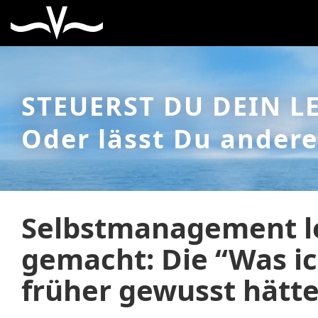
STEUERST DU DEIN L
Oder lässt Du andere
Selbstmanagement l
gemacht: Die “Was i
früher gewusst hätte