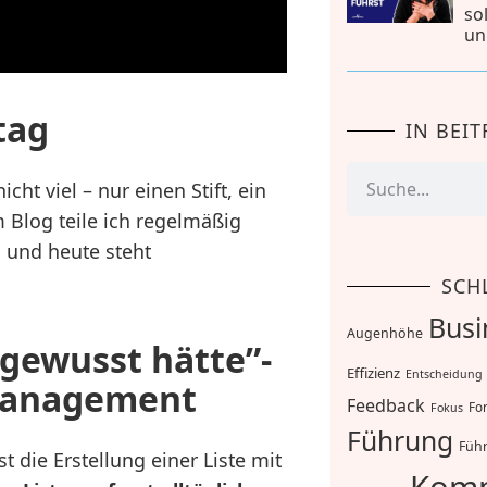
so
un
tag
IN BEI
cht viel – nur einen Stift, ein
m Blog teile ich regelmäßig
und heute steht
SCH
Busi
Augenhöhe
 gewusst hätte”-
Effizienz
Entscheidung
tmanagement
Feedback
For
Fokus
Führung
Führ
 die Erstellung einer Liste mit