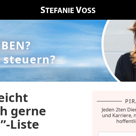
EBEN?
 steuern?
eicht
PI
ch gerne
Jeden 2ten Die
und Karriere, 
”-Liste
hoffentl