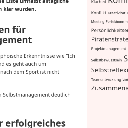
Komm
se Liste umfasst alltägliche
Klarheit
n klar wurden.
Konflikt
Kreativität
Meeting
Perfektionis
en für
Persönlichkeitse
agement
Piratenstrat
Projektmanagement
ophoische Erkenntnisse wie “Ich
S
Selbstbewusstsein
Und es geht auch um
Selbstreflex
 nach dem Sport ist nicht
Teamentwicklung
Vor
Zusammena
n Selbstmanagement deutlich
r erfolgreiches