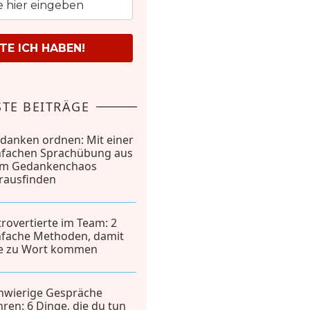
E ICH HABEN!
TE BEITRÄGE
danken ordnen: Mit einer
nfachen Sprachübung aus
m Gedankenchaos
rausfinden
trovertierte im Team: 2
nfache Methoden, damit
le zu Wort kommen
hwierige Gespräche
hren: 6 Dinge, die du tun