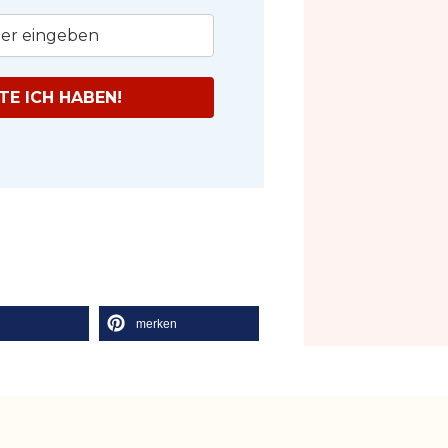
E ICH HABEN!
l
merken