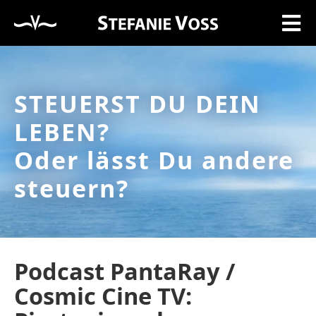
STEUERST DU DEIN
LEBEN?
Oder lässt Du andere
steuern?
Podcast PantaRay /
Cosmic Cine TV: